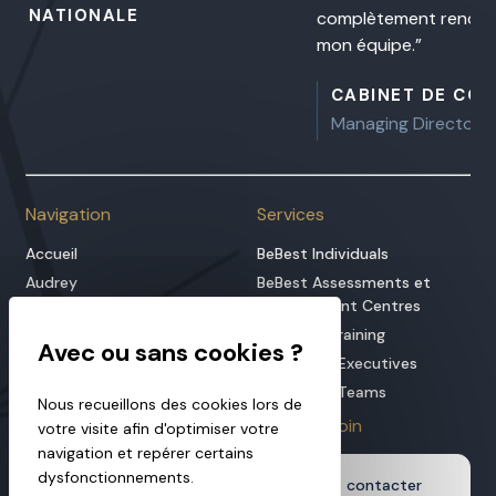
complètement renouvelée de me présenter auprès d
mon équipe.
CABINET DE CONSULTANTS INTERNATIONA
Managing Director
Navigation
Services
Accueil
BeBest Individuals
Audrey
BeBest Assessments et
Development Centres
BeBest
BeBest in Training
Hypnothérapie
BeBest for Executives
Offres
BeBest for Teams
Blog
Nous recueillons des cookies lors de
Infos
Aller plus loin
votre visite afin d'optimiser votre
navigation et repérer certains
Services
dysfonctionnements.
Nous contacter
Podcast