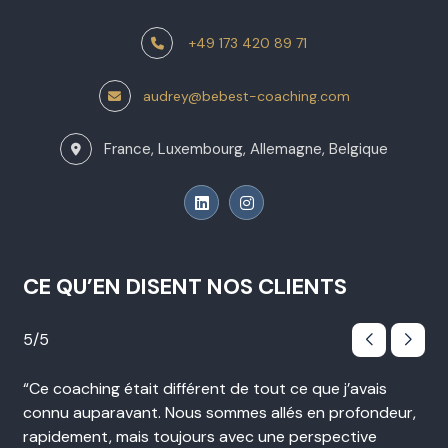
+49 173 420 89 71
audrey@bebest-coaching.com
France, Luxembourg, Allemagne, Belgique
CE QU’EN DISENT NOS CLIENTS
5/5
5/
ité
Ce coaching était différent de tout ce que j’avais
Le
connu auparavant. Nous sommes allés en profondeur,
sim
ns
rapidement, mais toujours avec une perspective
per