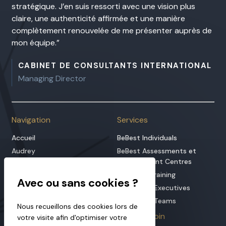
stratégique. J’en suis ressorti avec une vision plus
co
claire, une authenticité affirmée et une manière
complètement renouvelée de me présenter auprès de
mon équipe.
D
CABINET DE CONSULTANTS INTERNATIONAL
Managing Director
Navigation
Services
Accueil
BeBest Individuals
Audrey
BeBest Assessments et
Development Centres
BeBest
BeBest in Training
Hypnothérapie
BeBest for Executives
Offres
BeBest for Teams
Blog
Nous recueillons des cookies lors de
Infos
Aller plus loin
votre visite afin d'optimiser votre