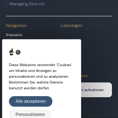
Managing Director
Navigation
Leistungen
Starseite
Audrey
Bebest
Hypnotherapie
Preise
Diese Webseite verwendet 'Cookies'
Blog
um Inhalte und Anzeigen zu
Informationen
Mehr erfahren
personalisieren und zu analysieren.
Bestimmen Sie, welche Dienste
Leistungen
benutzt werden dürfen
Kontakt aufnehmen
Podcast
Rechtliche Hinweise
Alle akzeptieren
Personalisieren